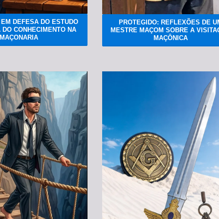
 EM DEFESA DO ESTUDO
PROTEGIDO: REFLEXÕES DE U
A DO CONHECIMENTO NA
MESTRE MAÇOM SOBRE A VISITA
MAÇONARIA
MAÇÔNICA