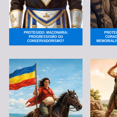
PROTEGIDO: MAÇONARIA:
PROTEG
PROGRESSISMO OU
CORAG
CONSERVADORISMO?
MEMORIALIS