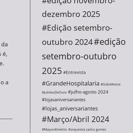
#edição novembro-
dezembro 2025
#Edição setembro-
#edição
outubro 2024
 da
 é,
setembro-outubro
e.
2025
#Entrevista
do a
#GrandeHospitalaria
#GrãoMestre
#julho-agosto 2024
#JubileuDeOuro
#lojasaniversariantes
#lojas_aniversariantes
#Março/Abril 2024
#MaçomEmérito
#orquestra carlos gomes