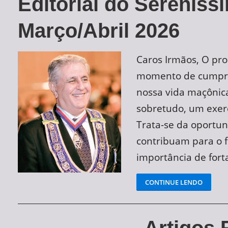
Editorial do Sereníss
Março/Abril 2026
Caros Irmãos, O pro
momento de cumprir
nossa vida maçônica
sobretudo, um exerc
Trata-se da oportu
contribuam para o f
importância de fortal
CONTINUE LENDO
Artigos 