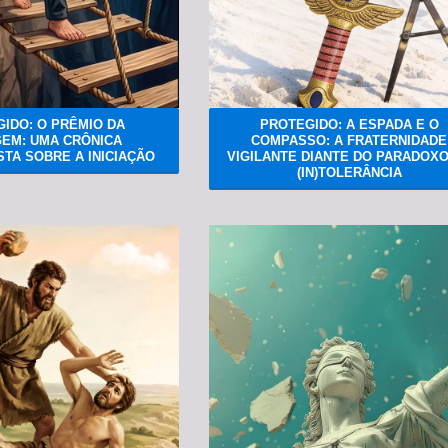
IDO: O PRÊMIO DA
PROTEGIDO: A ESPADA E O
EM: UMA CRÔNICA
COMPASSO: A FRATERNIDADE
TA SOBRE A INICIAÇÃO
VIGILANTE DIANTE DO PARADOXO
(IN)TOLERÂNCIA