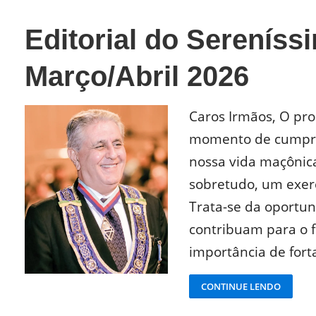
Editorial do Sereníss
Março/Abril 2026
Caros Irmãos, O pro
momento de cumprir
nossa vida maçônica
sobretudo, um exerc
Trata-se da oportu
contribuam para o f
importância de fortal
CONTINUE LENDO