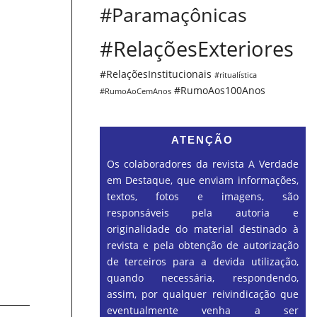
#Paramaçônicas
#RelaçõesExteriores
#RelaçõesInstitucionais
#ritualística
#RumoAos100Anos
#RumoAoCemAnos
ATENÇÃO
Os colaboradores da revista A Verdade
em Destaque, que enviam informações,
textos, fotos e imagens, são
responsáveis pela autoria e
originalidade do material destinado à
revista e pela obtenção de autorização
de terceiros para a devida utilização,
quando necessária, respondendo,
assim, por qualquer reivindicação que
eventualmente venha a ser