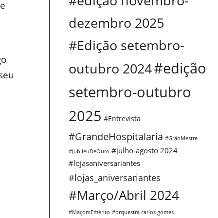
#edição novembro-
te
dezembro 2025
#Edição setembro-
go
#edição
outubro 2024
 seu
setembro-outubro
2025
#Entrevista
#GrandeHospitalaria
#GrãoMestre
#julho-agosto 2024
#JubileuDeOuro
#lojasaniversariantes
#lojas_aniversariantes
#Março/Abril 2024
#MaçomEmérito
#orquestra carlos gomes