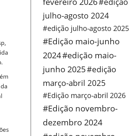
fevereiro 2026
#edição
julho-agosto 2024
#edição julho-agosto 2025
#Edição maio-junho
sp,
ida
2024
#edição maio-
o.
junho 2025
#edição
bém
março-abril 2025
ada
#Edição março-abril 2026
l
#Edição novembro-
dezembro 2024
ções