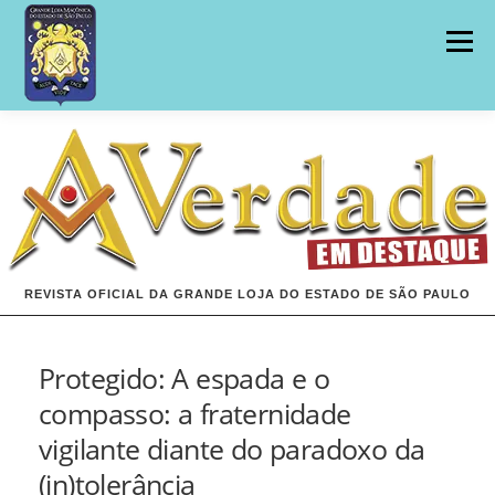
Pular
para
Menu
o
conteúdo
INÍCIO
EDIÇÕES
REVISTA OFICIAL DA GRANDE LOJA DO ESTADO DE SÃO PAULO
Protegido: A espada e o
compasso: a fraternidade
vigilante diante do paradoxo da
(in)tolerância