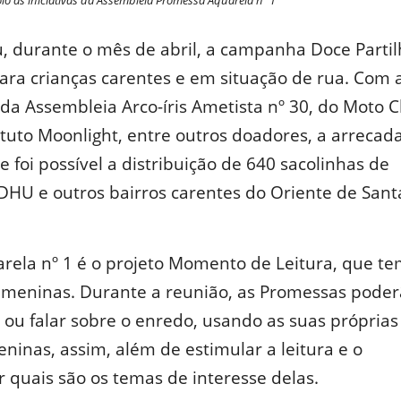
 às iniciativas da Assembleia Promessa Aquarela nº 1
, durante o mês de abril, a campanha Doce Partil
ara crianças carentes e em situação de rua. Com 
da Assembleia Arco-íris Ametista nº 30, do Moto 
tituto Moonlight, entre outros doadores, a arrecad
 foi possível a distribuição de 640 sacolinhas de
DHU e outros bairros carentes do Oriente de Sant
rela nº 1 é o projeto Momento de Leitura, que t
as meninas. Durante a reunião, as Promessas pode
o ou falar sobre o enredo, usando as suas próprias
meninas, assim, além de estimular a leitura e o
r quais são os temas de interesse delas.