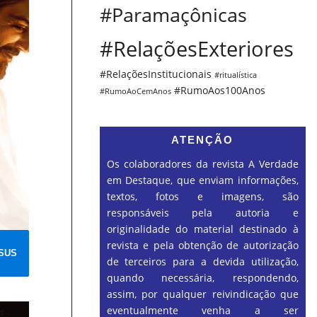
#Paramaçônicas
#RelaçõesExteriores
#RelaçõesInstitucionais
#ritualística
#RumoAos100Anos
#RumoAoCemAnos
ATENÇÃO
Os colaboradores da revista A Verdade
em Destaque, que enviam informações,
textos, fotos e imagens, são
responsáveis pela autoria e
originalidade do material destinado à
revista e pela obtenção de autorização
ESUS
de terceiros para a devida utilização,
quando necessária, respondendo,
assim, por qualquer reivindicação que
eventualmente venha a ser