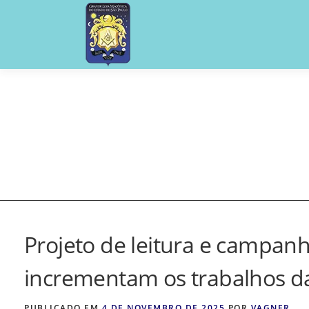
Pular
para
o
conteúdo
Projeto de leitura e campanh
incrementam os trabalhos d
PUBLICADO EM
4 DE NOVEMBRO DE 2025
POR
VAGNER