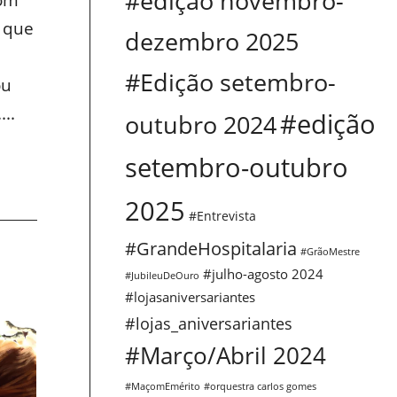
#edição novembro-
s que
dezembro 2025
#Edição setembro-
ou
..
#edição
outubro 2024
setembro-outubro
2025
#Entrevista
#GrandeHospitalaria
#GrãoMestre
#julho-agosto 2024
#JubileuDeOuro
#lojasaniversariantes
#lojas_aniversariantes
#Março/Abril 2024
#MaçomEmérito
#orquestra carlos gomes