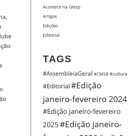
Acontece na Glesp
ha,
Artigos
a
Edições
Clube
Editorial
ação
TAGS
a
#AssembleiaGeral
#cultura
#CMSB
#Edição
#Editorial
em
janeiro-fevereiro 2024
rão
#Edição janeiro-fevereiro
#Edição janeiro-
2025