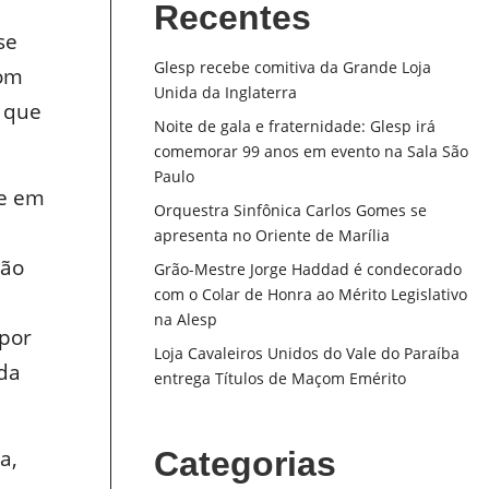
Recentes
se
Glesp recebe comitiva da Grande Loja
com
Unida da Inglaterra
s que
Noite de gala e fraternidade: Glesp irá
comemorar 99 anos em evento na Sala São
Paulo
te em
Orquestra Sinfônica Carlos Gomes se
apresenta no Oriente de Marília
ção
Grão-Mestre Jorge Haddad é condecorado
com o Colar de Honra ao Mérito Legislativo
na Alesp
 por
Loja Cavaleiros Unidos do Vale do Paraíba
da
entrega Títulos de Maçom Emérito
a,
Categorias