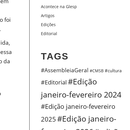
ssem
Acontece na Glesp
Artigos
 foi
Edições
.
Editorial
ida,
dessa
TAGS
o da
#AssembleiaGeral
#cultura
#CMSB
#Edição
#Editorial
janeiro-fevereiro 2024
o
#Edição janeiro-fevereiro
#Edição janeiro-
2025