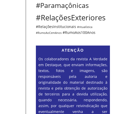
#Paramaçônicas
#RelaçõesExteriores
#RelaçõesInstitucionais
#ritualística
#RumoAos100Anos
#RumoAoCemAnos
ATENÇÃO
Os colaboradores da revista A Verdade
em Destaque, que enviam informações,
textos, fotos e imagens, são
responsáveis pela autoria e
originalidade do material destinado à
revista e pela obtenção de autorização
de terceiros para a devida utilização,
quando necessária, respondendo,
assim, por qualquer reivindicação que
eventualmente venha a ser