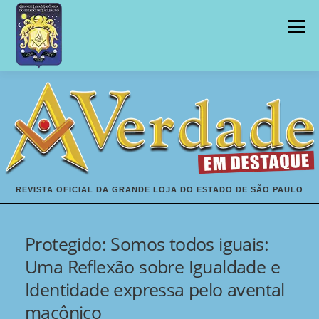
Pular
para
Menu
o
conteúdo
INÍCIO
EDIÇÕES
REVISTA OFICIAL DA GRANDE LOJA DO ESTADO DE SÃO PAULO
Protegido: Somos todos iguais:
Uma Reflexão sobre Igualdade e
Identidade expressa pelo avental
maçônico