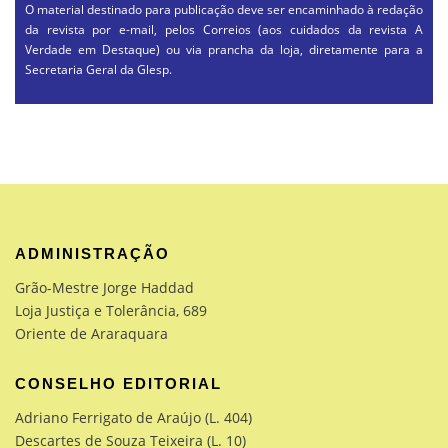
O material destinado para publicação deve ser encaminhado à redação
da revista por e-mail, pelos Correios (aos cuidados da revista A
Verdade em Destaque) ou via prancha da loja, diretamente para a
Secretaria Geral da Glesp.
ADMINISTRAÇÃO
Grão-Mestre Jorge Haddad
Loja Justiça e Tolerância, 689
Oriente de Araraquara
CONSELHO EDITORIAL
Adriano Ferrigato de Araújo (L. 404)
Descartes de Souza Teixeira (L. 10)