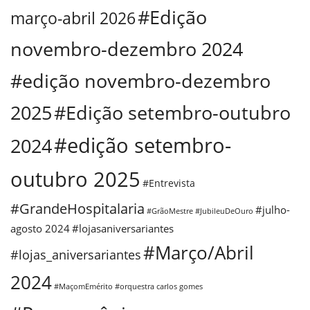
#Edição
março-abril 2026
novembro-dezembro 2024
#edição novembro-dezembro
2025
#Edição setembro-outubro
#edição setembro-
2024
outubro 2025
#Entrevista
#GrandeHospitalaria
#julho-
#GrãoMestre
#JubileuDeOuro
agosto 2024
#lojasaniversariantes
#Março/Abril
#lojas_aniversariantes
2024
#MaçomEmérito
#orquestra carlos gomes