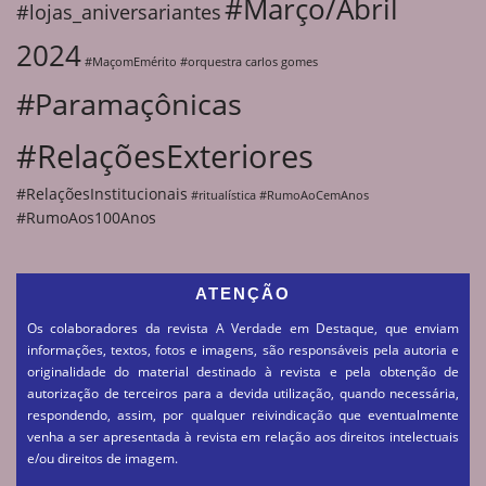
#Março/Abril
#lojas_aniversariantes
2024
#MaçomEmérito
#orquestra carlos gomes
#Paramaçônicas
#RelaçõesExteriores
#RelaçõesInstitucionais
#ritualística
#RumoAoCemAnos
#RumoAos100Anos
ATENÇÃO
Os colaboradores da revista A Verdade em Destaque, que enviam
informações, textos, fotos e imagens, são responsáveis pela autoria e
originalidade do material destinado à revista e pela obtenção de
autorização de terceiros para a devida utilização, quando necessária,
respondendo, assim, por qualquer reivindicação que eventualmente
venha a ser apresentada à revista em relação aos direitos intelectuais
e/ou direitos de imagem.